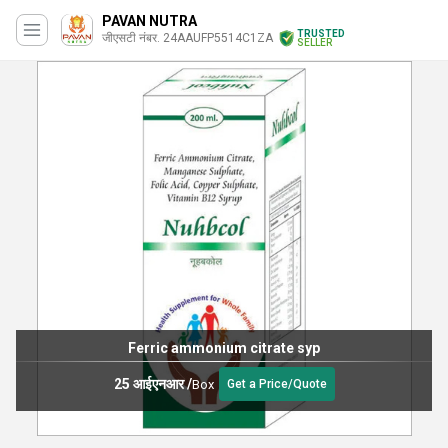
PAVAN NUTRA
TRUSTED
जीएसटी नंबर. 24AAUFP5514C1ZA
SELLER
Ferric ammonium citrate syp
25 आईएनआर
/
Box
Get a Price/Quote