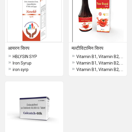
आयरन सिरप
मल्टीविटामिन सिरप
HBLYSIN SYP
Vitamin B1, Vitamin B2, Vitamin B6, Niacinamine, D-Panthenol And Vitamin C Syrup
Iron Syrup
Vitamin B1, Vitamin B2, Vitamin B6, Niacinamide, D-Panthenol, Vitamin B12 And L-Iysine Syrup
iron syrp
Vitamin B1, Vitamin B2, Vitamin B6, D-Panthenol, Niacinamide And L-Iysine Syrup