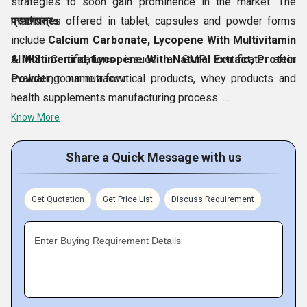
strategies to soon gain prominence in the market. The
medicines offered in tablet, capsules and powder forms
प्रमाणपत्रs
include
Calcium Carbonate, Lycopene With Multivitamin
& Multimeniral, Lycopene With Natural Extract, Protein
AIIMS Certifications issued a GMP certificate after
Powder
evaluating our nutraceutical products, whey products and
, to name a few.
health supplements manufacturing process.
Directors
Know More
ISO 9001:2015 certified for manufacturing and trading of
The three Directors of our company are:
food for health supplements, nutraceuticals, food
Share a Quick Message with us
Jayesh Soni : +91 9979935103, 9106765509
Naresh Kathiriya : +91 98255 23022
Get Quotation
Get Price List
Discuss Requirement
Jitu Anida : +91 9925206165
Enter Buying Requirement Details