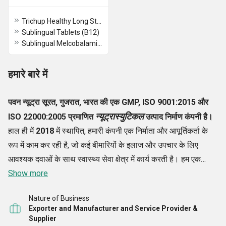
Trichup Healthy Long Strong Tablet
Sublingual Tablets (B12)
Sublingual Melcobalamin 1500mcg Tablet
हमारे बारे में
पवन न्यूट्रा सूरत
, गुजरात, भारत की एक
GMP, ISO 9001:2015 और
न्यूट्रास्युटिकल
ISO 22000:2005
प्रमाणित
उत्पाद निर्माण कंपनी है।
हाल ही में
2018
में स्थापित, हमारी कंपनी एक निर्माता और आपूर्तिकर्ता के
रूप में काम कर रही है, जो कई बीमारियों के इलाज और उपचार के लिए
आवश्यक दवाओं के साथ स्वास्थ्य सेवा क्षेत्र में कार्य करती है। हम एक
भारतीय न्यूट्रास्युटिकल ग्रोइंग कंपनी भी हैं, जिसके बाजार में अपने 45
Show more
उत्पाद हैं। हम जो सिरप, पाउच, टेबल, कैप्सूल और पाउडर उपलब्ध कराते हैं,
Nature of Business
उनमें
प्रो प्रीबायोटिक, विटामिन के साथ एंजाइम, मल्टीविटामिन,
Exporter and Manufacturer and Service Provider &
मल्टीमिनरल और लाइकोपीन प्रिपरेशन के साथ एंटी-ऑक्सीडेंट, कैल्शियम
Supplier