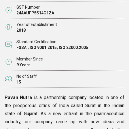
साइट्रेट मैलेट, प्राकृतिक अर्क के साथ लाइकोपीन और प्रोटीन पाउडर
GST Number
शामिल हैं,
लेकिन इन्हीं तक सीमित नहीं हैं।
हम अपने निर्देशकों- जयेश सोनी,
24AAUFP5514C1ZA
नरेश कथिरिया और जीतू अनिदा के मार्गदर्शन में काम कर रहे हैं।
हमारी
Year of Establishment
कंपनी का मूल सिद्धांत टिकाऊ और निरंतर विकास है।
2018
Standard Certification
FSSAI, ISO 9001:2015, ISO 22000:2005
Member Since
9 Years
No of Staff
15
Pavan Nutra
is a partnership company located in one of
the prosperous cities of India called Surat in the Indian
state of Gujarat. As a new entrant in the pharmaceutical
industry, our company came up with new ideas and